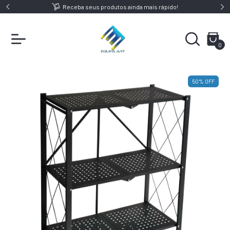
9,00
Receba seus produtos ainda mais rápido!
0
50
%
OFF