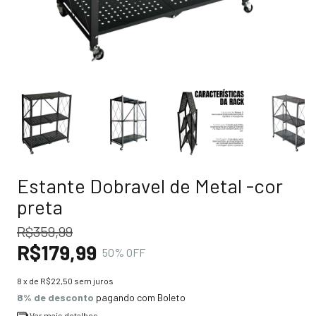
Estante Dobravel de Metal -cor
preta
R$359,99
R$179,99
50
% OFF
8
x de
R$22,50
sem juros
8% de desconto
pagando com Boleto
Ver mais detalhes