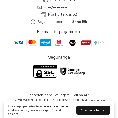
site@equipaart.com.br
Rua Hortência, 62
Segunda a sexta das 8h ás 18h.
Formas de pagamento
Segurança
Materiais para Tatuagem | Equipa Art
©2026. WBS MEDICAL P. LTDA - 21078586000187. Todos os direitos
reservados.
Ao navegar por este site
você aceita o uso de
Aceitar e fechar
cookies
para agilizar a sua experiência de
compra.