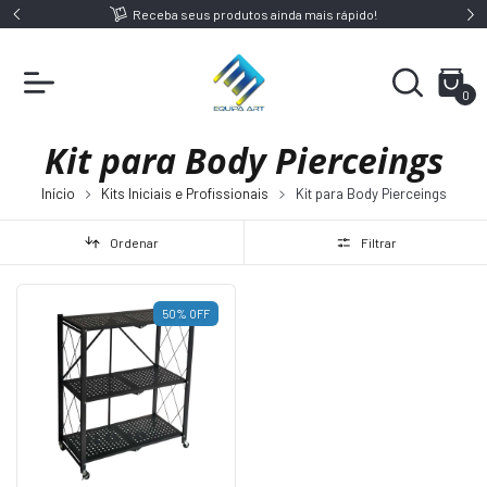
9,00
Receba seus produtos ainda mais rápido!
0
Kit para Body Pierceings
Início
Kits Iniciais e Profissionais
Kit para Body Pierceings
Ordenar
Filtrar
50
%
OFF