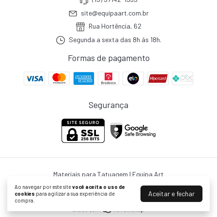
site@equipaart.com.br
Rua Hortência, 62
Segunda a sexta das 8h ás 18h.
Formas de pagamento
Segurança
Materiais para Tatuagem | Equipa Art
©2026. WBS MEDICAL P. LTDA - 21078586000187. Todos os direitos
Ao navegar por este site
você aceita o uso de
reservados.
Aceitar e fechar
cookies
para agilizar a sua experiência de
compra.