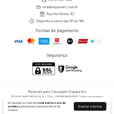
site@equipaart.com.br
Rua Hortência, 62
Segunda a sexta das 8h ás 18h.
Formas de pagamento
Segurança
Materiais para Tatuagem | Equipa Art
©2026. WBS MEDICAL P. LTDA - 21078586000187. Todos os direitos
reservados.
Ao navegar por este site
você aceita o uso de
Aceitar e fechar
cookies
para agilizar a sua experiência de
compra.